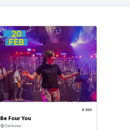
€ 550
Be Four You
Zierikzee