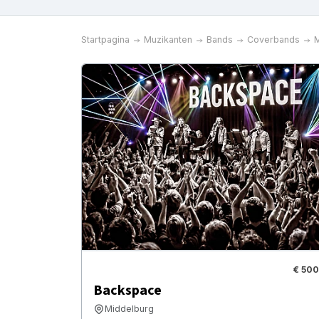
Startpagina
Muzikanten
Bands
Coverbands
M
€ 500
Backspace
Middelburg