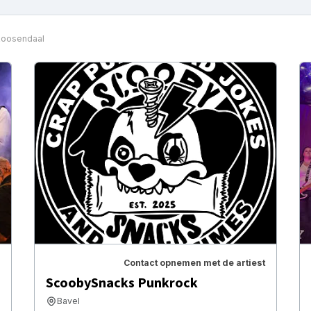
Roosendaal
Contact opnemen met de artiest
ScoobySnacks Punkrock
Bavel