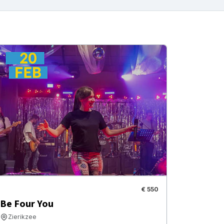
€ 550
Be Four You
Zierikzee