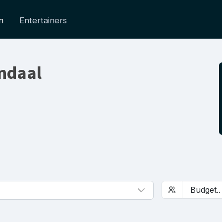
n
Entertainers
ndaal