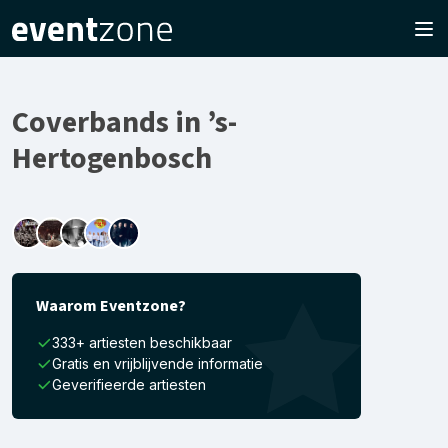
Coverbands in ’s-
Hertogenbosch
Waarom Eventzone?
333+ artiesten beschikbaar
Gratis en vrijblijvende informatie
Geverifieerde artiesten