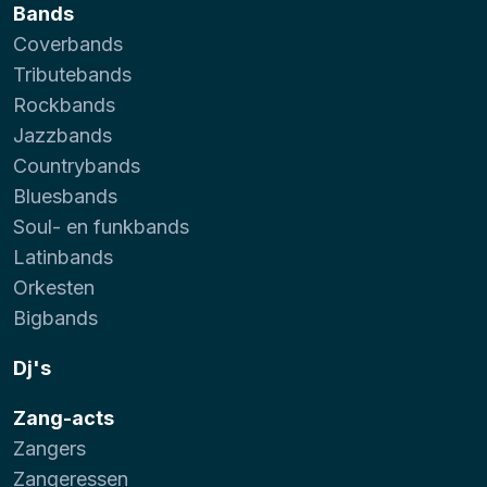
Bands
Coverbands
Tributebands
Rockbands
Jazzbands
Countrybands
Bluesbands
Soul- en funkbands
Latinbands
Orkesten
Bigbands
Dj's
Zang-acts
Zangers
Zangeressen