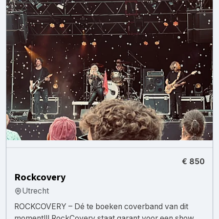
€ 850
Rockcovery
Utrecht
ROCKCOVERY – Dé te boeken coverband van dit
moment!!! RockCovery staat garant voor een show