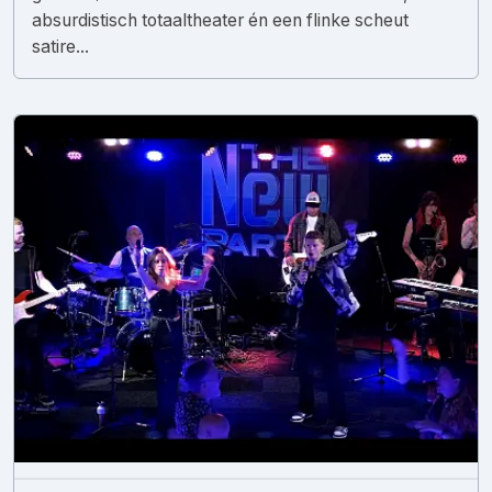
absurdistisch totaaltheater én een flinke scheut
satire...