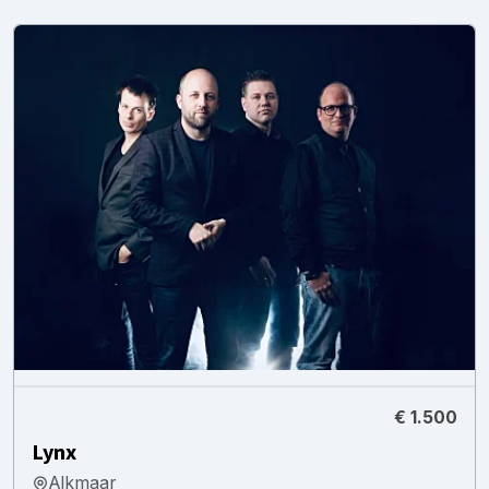
€ 1.500
Lynx
Alkmaar