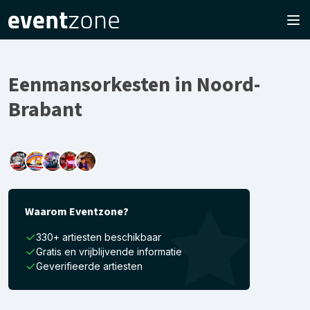
Eenmansorkesten in Noord-
Brabant
Waarom Eventzone?
330+ artiesten beschikbaar
Gratis en vrijblijvende informatie
Geverifieerde artiesten