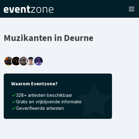
Muzikanten in Deurne
Waarom Eventzone?
328+ artiesten beschikbaar
Gratis en vrijblijvende informatie
Geverifieerde artiesten