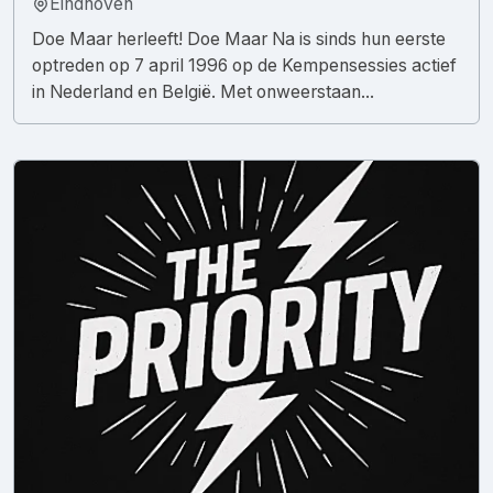
Eindhoven
Doe Maar herleeft! Doe Maar Na is sinds hun eerste
optreden op 7 april 1996 op de Kempensessies actief
in Nederland en België. Met onweerstaan...