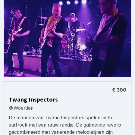
€ 300
Twang Inspectors
Woerden
De mannen van Twang Inspectors spelen instro
surfrock met een rauw randje. De galmende reverb
gecombineerd met varierende melodielijnen zijn