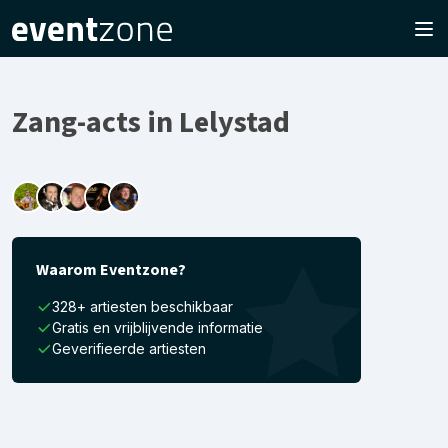
Zang-acts in Lelystad
Waarom Eventzone?
328+ artiesten beschikbaar
Gratis en vrijblijvende informatie
Geverifieerde artiesten