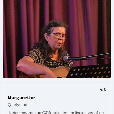
€ 0
Margarethe
Lelystad
Ik zing covers van C&W artiesten en liedjes vanaf de