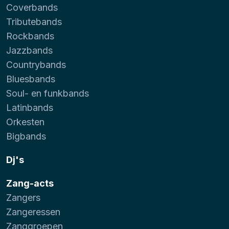
Coverbands
Tributebands
Rockbands
Jazzbands
Countrybands
Bluesbands
Soul- en funkbands
Latinbands
Orkesten
Bigbands
Dj's
Zang-acts
Zangers
Zangeressen
Zanggroepen