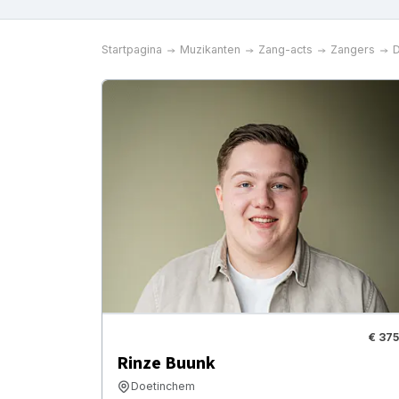
Startpagina
Muzikanten
Zang-acts
Zangers
€ 375
Rinze Buunk
Doetinchem