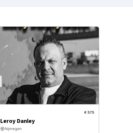
€ 575
Leroy Danley
Nijmegen