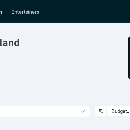
n
Entertainers
rland