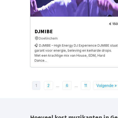
€ 150
DJMIBE
Doetinchem
🎧 DJMIBE – High Energy DJ Experience DJMIBE staat
garant voor energie, beleving en keiharde drops.
Met een krachtige mix van House, EDM, Hard
Dance...
1
2
…
6
…
11
Volgende »
Hoeveel kost muzikanten in Ge