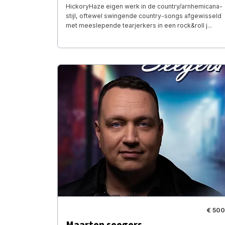
HickoryHaze eigen werk in de country/arnhemicana-
stijl, oftewel swingende country-songs afgewisseld
met meeslepende tearjerkers in een rock&roll j...
€ 500
Maarten seegers